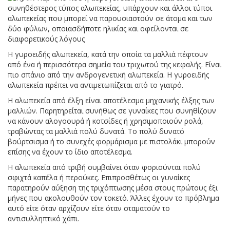
συνηθέστερος τύπος αλωπεκείας, υπάρχουν και άλλοι τύποι
αλωπεκείας που μπορεί να παρουσιαστούν σε άτομα και των
δύο φύλων, οποιασδήποτε ηλικίας και οφείλονται σε
διαφορετικούς λόγους
Η γυροειδής αλωπεκεία, κατά την οποία τα μαλλιά πέφτουν
από ένα ή περισσότερα σημεία του τριχωτού της κεφαλής. Είναι
πιο σπάνιο από την ανδρογενετική αλωπεκεία. Η γυροειδής
αλωπεκεία πρέπει να αντιμετωπίζεται από το γιατρό.
Η αλωπεκεία από έλξη είναι αποτέλεσμα μηχανικής έλξης των
μαλλιών. Παρητηρείται συνήθως σε γυναίκες που συνηθίζουν
να κάνουν αλογοουρά ή κοτσίδες ή χρησιμοποιούν ρολά,
τραβώντας τα μαλλιά πολύ δυνατά. Το πολύ δυνατό
βούρτσισμα ή το συνεχές φορμάρισμα με πιστολάκι μπορούν
επίσης να έχουν το ίδιο αποτέλεσμα.
Η αλωπεκεία από τριβή συμβαίνει όταν φοριούνται πολύ
σφιχτά καπέλα ή περούκες. Επιπροσθέτως οι γυναίκες
παρατηρούν αύξηση της τριχόπτωσης μέσα στους πρώτους έξι
μήνες που ακολουθούν τον τοκετό. Άλλες έχουν το πρόβλημα
αυτό είτε όταν αρχίζουν είτε όταν σταματούν το
αντισυλληπτικό χάπι.