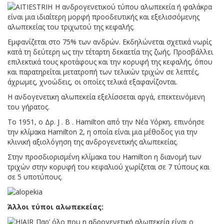
Η ανδρογενετικού τύπου αλωπεκεία ή φαλάκρα
είναι μια ιδιαίτερη μορφή προοδευτικής και εξελισσόμενης
αλωπεκείας του τριχωτού της κεφαλής.
Εμφανίζεται στο 75% των ανδρών. Εκδηλώνεται σχετικά νωρίς
κατά τη δεύτερη ως την τέταρτη δεκαετία της ζωής. Προσβάλλει
επιλεκτικά τους κροτάφους και την κορυφή της κεφαλής, όπου
και παρατηρείται μετατροπή των τελικών τριχών σε λεπτές,
άχρωμες, χνοώδεις, οι οποίες τελικά εξαφανίζονται.
Η ανδογενετικη αλωπεκεία εξελίσσεται αργά, επεκτεινόμενη
του γήρατος.
Το 1951, ο Δρ. J . B . Hamilton από την Νέα Υόρκη, επινόησε
την κλίμακα Hamilton 2, η οποία είναι μια μέθοδος για την
κλινική αξιολόγηση της ανδρογενετικής αλωπεκείας.
Στην προσδιορισμένη κλίμακα του Hamilton η διανομή των
τριχών στην κορυφή του κεφαλιού χωρίζεται σε 7 τύπους και
σε 5 υποτύπους.
Άλλοι τύποι αλωπεκείας:
Παρ’ όλο που η αδρογενετική αλωπεκεία είναι ο