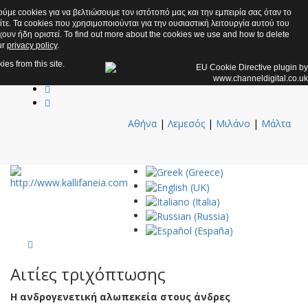
+30 210 9333323
ύμε cookies για να βελτιώσουμε τον ιστότοπό μας και την εμπειρία σας όταν το
ίτε. Τα cookies που χρησιμοποιούνται για την ουσιαστική λειτουργία αυτού του
+30 695 3014660 & +357 96016702
ουν ήδη οριστεί. To find out more about the cookies we use and how to delete
info@kallifaneia.eu
ur
privacy policy
.
ies from this site.
Αθήνα
|
Λεμεσός
|
Μιλάνο
|
Μάλτα
Αιτίες τριχόπτωσης
Η ανδρογενετική αλωπεκεία στους άνδρες